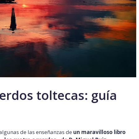
erdos toltecas: guía
 algunas de las enseñanzas de
un maravilloso libro