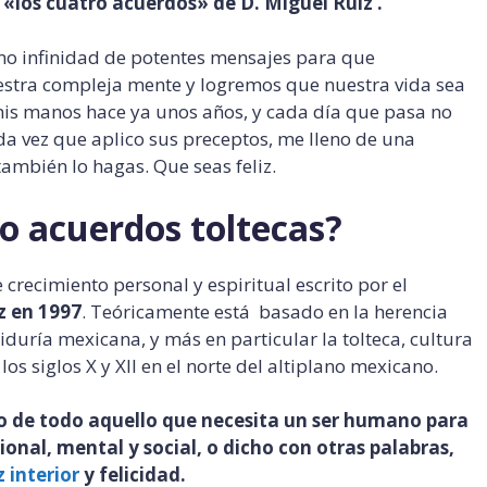
, «los cuatro acuerdos» de D. Miguel Ruiz .
mo infinidad de potentes mensajes para que
stra compleja mente y logremos que nuestra vida sea
 a mis manos hace ya unos años, y cada día que pasa no
a vez que aplico sus preceptos, me lleno de una
ambién lo hagas. Que seas feliz.
o acuerdos toltecas?
 crecimiento personal y espiritual escrito por el
z en 1997
. Teóricamente está basado en la herencia
biduría mexicana, y más en particular la tolteca, cultura
os siglos X y XII en el norte del altiplano mexicano.
 de todo aquello que necesita un ser humano para
ional, mental y social, o dicho con otras palabras,
 interior
y felicidad.