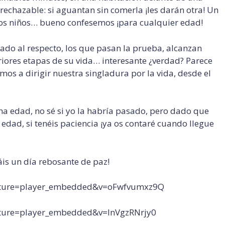
rrechazable: si aguantan sin comerla ¡les darán otra! Un
los niños… bueno confesemos ¡para cualquier edad!
zado al respecto, los que pasan la prueba, alcanzan
iores etapas de su vida… interesante ¿verdad? Parece
s a dirigir nuestra singladura por la vida, desde el
rna edad, no sé si yo la habría pasado, pero dado que
edad, si tenéis paciencia ¡ya os contaré cuando llegue
gáis un día rebosante de paz!
eature=player_embedded&v=oFwfvumxz9Q
ature=player_embedded&v=InVgzRNrjy0