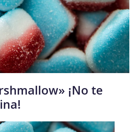
arshmallow» ¡No te
ina!