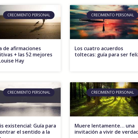
CRECIMIENTO PERSONAL
CRECIMIENTO PERSONAL
a de afirmaciones
Los cuatro acuerdos
itivas + las 52 mejores
toltecas: guía para ser feli
Louise Hay
CRECIMIENTO PERSONAL
CRECIMIENTO PERSONAL
is existencial: Guía para
Muere lentamente… una
ontrar el sentido a la
invitación a vivir de verda
a