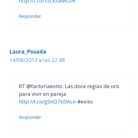
http://t.co/YzcX5aMcDR
Responder
Laura_Posada
14/08/2013 a las 22:48
RT @factoriaexito: Las doce reglas de oro
para vivir en pareja
http://t.co/gSnQ7b9Acn
#exito
Responder