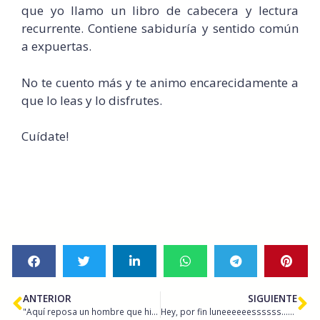
que yo llamo un libro de cabecera y lectura
recurrente. Contiene sabiduría y sentido común
a expuertas.
No te cuento más y te animo encarecidamente a
que lo leas y lo disfrutes.
Cuídate!
ANTERIOR
SIGUIENTE
"Aquí reposa un hombre que hizo fortuna por haber tenido la habilidad de rodearse de hombres más inteligentes que él." Andrew Carnegie
Hey, por fin luneeeeeessssss……!!!!!