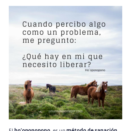
El
ho’oponopono,
es un
método de sanación