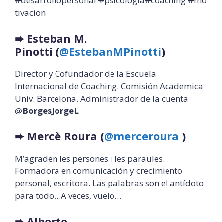
#
desarrollopersonal
#
psicologia
#
coaching
#
mo
tivacion
➨
Esteban M.
Pinotti
(
@EstebanMPinotti
)
Director y Cofundador de la Escuela
Internacional de Coaching. Comisión Academica
Univ. Barcelona. Administrador de la cuenta
@
BorgesJorgeL
➨
Mercè Roura (
@merceroura
)
M’agraden les persones i les paraules.
Formadora en comunicación y crecimiento
personal, escritora. Las palabras son el antídoto
para todo…A veces, vuelo…
➨
Alberto