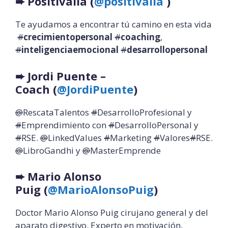
➨
Positivalia (
@positivalia
Te ayudamos a encontrar tú camino en esta vida
#
crecimientopersonal
#
coaching
,
#
inteligenciaemocional
#
desarrollopersonal
➨
Jordi Puente –
Coach
(
@JordiPuente
)
@
RescataTalentos
#
DesarrolloProfesional y
#
Emprendimiento con
#
DesarrolloPersonal y
#
RSE.
@
LinkedValues
#
Marketing
#
Valores
#
RSE.
@
LibroGandhi y
@
MasterEmprende
➨
Mario Alonso
Puig
(
@MarioAlonsoPuig
)
Doctor Mario Alonso Puig cirujano general y del
aparato digestivo. Experto en motivación,