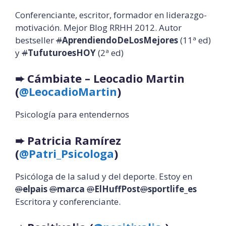
Conferenciante, escritor, formador en liderazgo-
motivación. Mejor Blog RRHH 2012. Autor
bestseller
#
AprendiendoDeLosMejores
(11ª ed)
y
#
TufuturoesHOY
(2ª ed)
➨
Cámbiate – Leocadio Martin
(
@LeocadioMartin
)
Psicología para entendernos
➨
Patricia Ramírez
(
@Patri_Psicologa
)
Psicóloga de la salud y del deporte. Estoy en
@
elpais
@
marca
@
ElHuffPost
@
sportlife_es
Escritora y conferenciante.