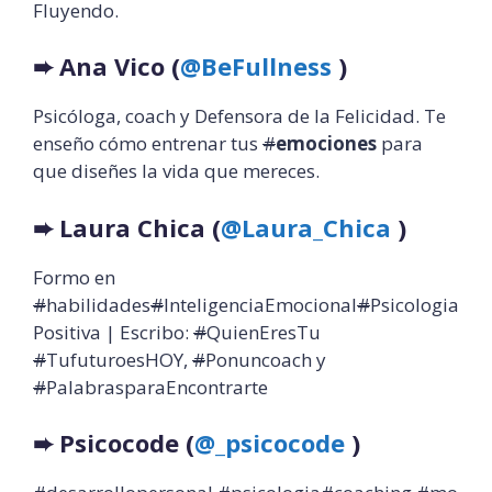
Fluyendo.
➨
Ana Vico (
@BeFullness
)
Psicóloga, coach y Defensora de la Felicidad. Te
enseño cómo entrenar tus
#
emociones
para
que diseñes la vida que mereces.
➨
Laura Chica (
@Laura_Chica
)
Formo en
#
habilidades
#
InteligenciaEmocional
#
Psicologia
Positiva | Escribo:
#
QuienEresTu
#
TufuturoesHOY,
#
Ponuncoach y
#
PalabrasparaEncontrarte
➨
Psicocode (
@_psicocode
)