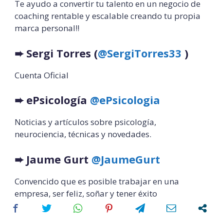
Te ayudo a convertir tu talento en un negocio de
coaching rentable y escalable creando tu propia
marca personal!!
➨
Sergi Torres (
@SergiTorres33
)
Cuenta Oficial
➨
ePsicología
@ePsicologia
Noticias y artículos sobre psicología,
neurociencia, técnicas y novedades.
➨
Jaume Gurt
@JaumeGurt
Convencido que es posible trabajar en una
empresa, ser feliz, soñar y tener éxito
#
LiderazgoHumano
en
@
SchibstedSpain
Mi
libro
#
DiseñaTuFuturo